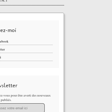
TACT
vez-moi
cebook
tter
S
sletter
z-vous pour être averti des nouveaux
s publiés.