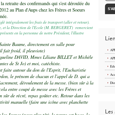
la retraite des confirmands qui s'est déroulée du
012 au Plan d'Aups chez les Frères et Soeurs
née.
é intégralement les frais de transport (aller et retour).
, et la Direction de l'Ecole (M. BERGERET) remercient
présents en la personne de notre Président, l'illustre
Lie
 Sainte Baume, directement en salle pour
l fait froid, il pleuviote)
APE
acqueline DAVID, Mmes Liliane BILLET et Michèle
APE
es de St Jo) et moi, catéchiste.
Edu
 faite autour du don de l'Esprit, l'Eucharistie
Aca
rdon, le prénom de chacun et l'appel de D. qui a
acrement, déroulement de la messe. (bien sûr à la
Dio
 cela entre coupé de messe avec les Frères et
n sûr de récré, repas goûter etc. Retour dans les
tivité manuelle (faire une icône avec planchette
Les
les Jeunes (nous plus tôt), le temps est beau, la