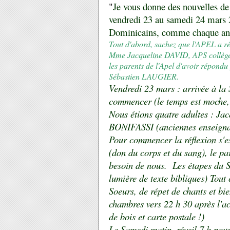
"
Je vous donne des nouvelles de 
vendredi 23 au samedi 24 mars 2
Dominicains, comme chaque an
Tout d'abord, sachez que l'APEL a régl
Mme Jacqueline DAVID, APS collège
les parents de l'Apel d'avoir répondu 
Sébastien LAUGIER.
Vendredi 23 mars : arrivée à la
commencer
(le temps est moche,i
Nous étions quatre adultes : J
BONIFASSI (anciennes enseignant
Pour commencer la réflexion s'est
(don du corps et du sang), le pa
besoin de nous. Les étapes du S
lumière de texte bibliques) Tout
Soeurs, de répet de chants et bie
chambres vers 22 h 30 après l'ac
de bois et carte postale !)
Le Samedi matin, réveil 7 h pour 