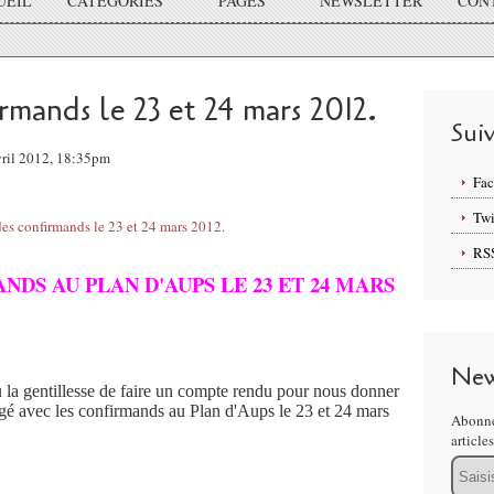
UEIL
CATÉGORIES
PAGES
NEWSLETTER
CON
irmands le 23 et 24 mars 2012.
Sui
Avril 2012, 18:35pm
Fa
Twi
RS
DS AU PLAN D'AUPS LE 23 ET 24 MARS
New
eu la gentillesse de faire un compte rendu pour nous donner
agé avec les confirmands au Plan d'Aups le 23 et 24 mars
Abonne
article
Email