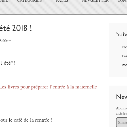
UEIL
CATÉGORIES
PAGES
NEWSLETTER
CON
été 2018 !
Sui
 08:00am
Fa
Twi
l été" !
RS
Les livres pour préparer l’entrée à la maternelle
New
Abonne
article
ur le café de la rentrée !
Email