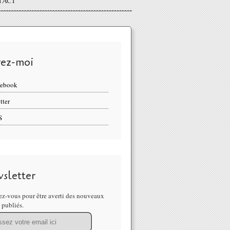
TACT
vez-moi
cebook
tter
S
sletter
z-vous pour être averti des nouveaux
s publiés.