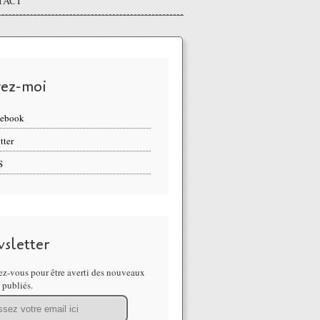
TACT
vez-moi
cebook
tter
S
sletter
z-vous pour être averti des nouveaux
s publiés.