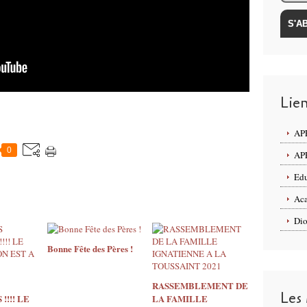
Lie
APE
0
APE
Edu
Aca
Dio
Bonne Fête des Pères !
RASSEMBLEMENT DE
Les
!!!! LE
LA FAMILLE