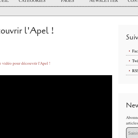
UEIL
CATÉGORIES
PAGES
NEWSLETTER
CON
ouvrir l'Apel !
Sui
Fa
Twi
RS
New
Abonne
article
Email