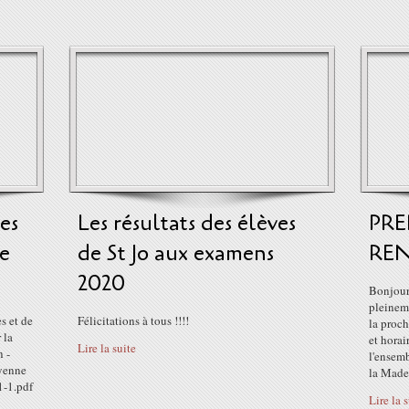
res
Les résultats des élèves
PR
re
de St Jo aux examens
REN
2020
Bonjour 
pleinem
s et de
Félicitations à tous !!!!
la proch
 la
et horai
Lire la suite
n -
l'ensemb
yenne
la Madel
1-1.pdf
Lire la 