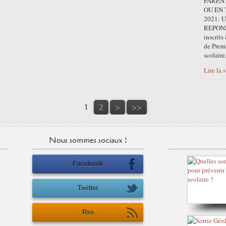
PARENT
OU EN 
2021:
REPONS
inscrits
de Prem
scolaire.
Lire la 
1
2
>
>>
Nous sommes sociaux !
Facebook
Twitter
Rss