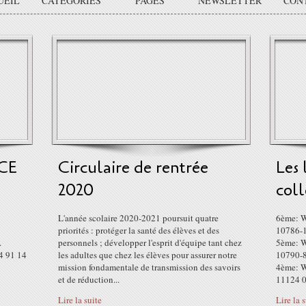
UEIL
CATÉGORIES
PAGES
NEWSLETTER
CON
CE
Circulaire de rentrée
Les 
2020
coll
L'année scolaire 2020-2021 poursuit quatre
6ème: W
priorités : protéger la santé des élèves et des
10786-1
.
personnels ; développer l'esprit d'équipe tant chez
5ème: W
04 91 14
les adultes que chez les élèves pour assurer notre
10790-8
mission fondamentale de transmission des savoirs
4ème: W
et de réduction...
11124 0 
Lire la suite
Lire la 