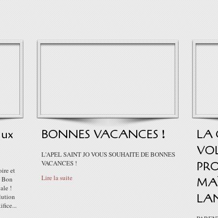
aux
BONNES VACANCES !
LA 
VOL
L'APEL SAINT JO VOUS SOUHAITE DE BONNES
VACANCES !
PR
oire et
Lire la suite
! Bon
MAÎ
nale !
LA
lution
fice...