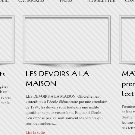
UEIL
CATÉGORIES
PAGES
NEWSLETTER
CON
ts
LES DEVOIRS A LA
MAT
MAISON
prem
érer
k est
lect
LES DEVOIRS A LA MAISON: Officiellement
vec des
«interdits» à l’école élémentaire par une circulaire
 sur le
Premiers
de 1994, les devoirs sont toutefois une réalité
enfant v
quotidienne pour vos enfants. Et quand l'école
d'entrer
n'en impose pas, ce sont souvent les parents qui
lecture
sont demandeurs....
des lett
Lire la suite