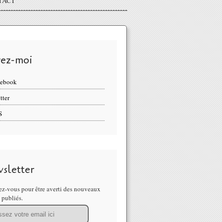
TACT
vez-moi
cebook
tter
S
sletter
z-vous pour être averti des nouveaux
s publiés.