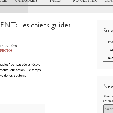
UEIL
CATÉGORIES
PAGES
NEWSLETTER
CON
T: Les chiens guides
Sui
Fa
018, 09:15am
Twi
 PHOTOS
RS
ugles" est passée à l’école
nfants leur action. Ce temps
le de les soutenir.
New
Abonne
article
Email