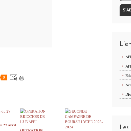
Lie
APE
APE
Edu
0
Aca
Dio
u 27 avril
Les
OPERATION