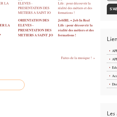
ORIENTATION DES
JobIRL = Job In Real
ER LA
ELEVES -
Life : pour découvrir la
PRESENTATION DES
réalité des métiers et des
P
METIERS A SAINT JO
formations !
Lie
APE
Faites de la musique !
APE
Edu
Aca
Dio
Les