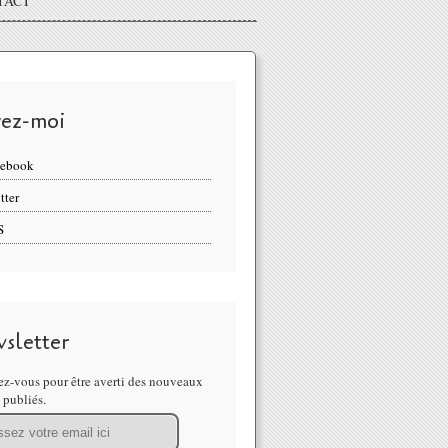
TACT
vez-moi
cebook
tter
S
sletter
z-vous pour être averti des nouveaux
s publiés.