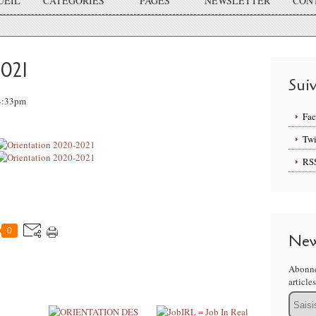
UEIL
CATÉGORIES
PAGES
NEWSLETTER
CON
021
Sui
14:33pm
Fa
Twi
RS
0
New
Abonne
article
Email