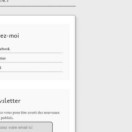
TACT
vez-moi
cebook
tter
S
sletter
z-vous pour être averti des nouveaux
s publiés.