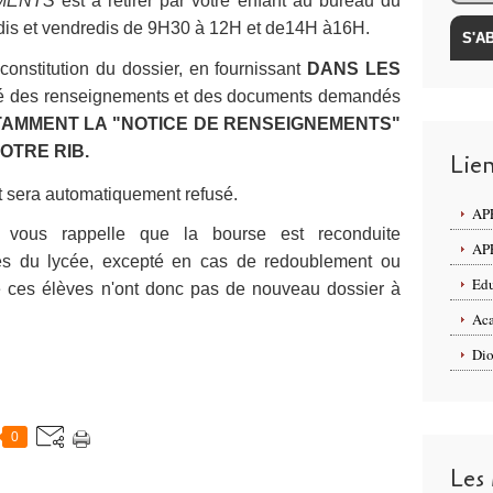
MENTS
est à retirer par votre enfant au bureau du
eudis et vendredis de 9H30 à 12H et de14H à16H.
 constitution du dossier, en fournissant
DANS LES
ité des renseignements et des documents demandés
AMMENT LA "NOTICE DE RENSEIGNEMENTS"
OTRE RIB.
Lie
t sera automatiquement refusé.
APE
nt vous rappelle
que la bourse est reconduite
APE
es du lycée, excepté en cas de redoublement ou
Edu
e ces élèves n'ont donc pas de nouveau dossier à
Aca
Dio
0
Les