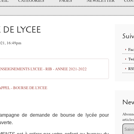
UEIL
CATÉGORIES
PAGES
NEWSLETTER
CON
 DE LYCEE
Sui
2021, 16:49pm
Fa
Twi
RS
NSEIGNEMENTS LYCEE - RIB - ANNEE 2021-2022
New
Abonne
campagne de demande de bourse de lycée pour
article
uverte.
Email