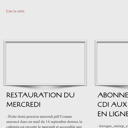
Lire la suite
RESTAURATION DU
ABONNE
MERCREDI
CDI AUX
EN LIGNE
- Fiche demi-pension mercredi.pdf Comme
annoncé dans un mail du 14 septembre dernier, la
- kiosque_onisep_e
cafeteria est ouverte le mercredi et accessible aux