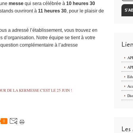
’une
messe
qui sera célébrée à
10 heures 30
 stands ouvriront à
11 heures 30
, pour le plaisir de
us a adressé l’établissement, vous trouvez en
és d’organisation. Notre équipe se tient à votre
Lie
e question complémentaire à l’adresse
APE
APE
Edu
Aca
Dio
0
Les