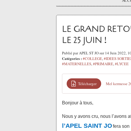
ACC
LE GRAND RETOU
LE 25 JUIN !
Publié par APEL ST JO sur 14 Juin 2022, 
Catégories :
#COLLEGE
,
#IDEES SORTI
#MATERNELLES
,
#PRIMAIRE
,
#LYCEE
Télécharger
Mel kermesse 
Bonjour à tous,
Nous y avons cru, nous l’avons at
l’APEL SAINT JO
fera son 