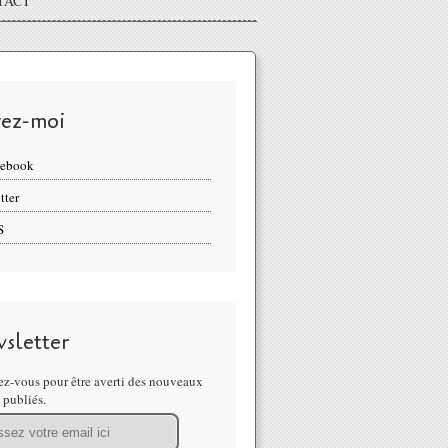
TACT
vez-moi
cebook
tter
S
sletter
z-vous pour être averti des nouveaux
s publiés.