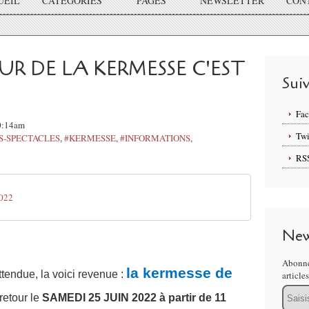
UEIL
CATÉGORIES
PAGES
NEWSLETTER
CON
R DE LA KERMESSE C'EST
Sui
Fa
10:14am
Twi
ES-SPECTACLES
,
#KERMESSE
,
#INFORMATIONS
,
RS
2022
New
Abonne
la kermesse de
tendue, la voici revenue :
article
Email
retour le
SAMEDI 25 JUIN 2022 à partir de 11