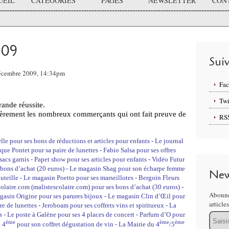
UEIL
CATÉGORIES
PAGES
NEWSLETTER
CON
09
Sui
 Décembre 2009, 14:34pm
Fa
Twi
rande réussite.
lièrement les nombreux commerçants qui ont fait preuve de
RS
lle pour ses bons de réductions et articles pour enfants - Le journal
que Pontet pour sa paire de lunettes - Fabio Salsa pour ses offres
sacs garnis - Papet show pour ses articles pour enfants - Vidéo Futur
es bons d’achat (20 euros) - Le magasin Shag pour son écharpe femme
New
teille - Le magasin Poetto pour ses marseillotes - Bergoin Fleurs
colaire.com (malistescolaire.com) pour ses bons d’achat (30 euros) -
Abonne
agasin Origine pour ses parures bijoux - Le magasin Clin d’Œil pour
article
re de lunettes - Jeroboam pour ses coffrets vins et spiritueux - La
 - Le poste à Galène pour ses 4 places de concert - Parfum d’O pour
Email
ème
ème
ème
 4
pour son coffret dégustation de vin - La Mairie du 4
/5