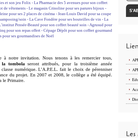
es et son jeu Folix - La Pharmacie des 5 avenues pour son coffret
t de vêtements - Le magasin Crinoline pour ses parures bijoux -
leine pour ses 2 places de cinéma - Jean-Louis David pour sa coupe
shampooing/soin - La Cave Fondère pour ses bouteilles de vin - La
L’institut Pensée-Beauté pour son coffret beauté soin - Agrusud pour
 Cinq pour son repas offert - Cépage Dépôt pour son coffret gourmand
es pour ses gourmandises de Noël
Lie
à notre invitation. Nous tenons à les remercier tous,
APE
 la tombola
seront attribués, pour la troisième année
APE
classe numérique. L’A.P.E.L. fait le choix de pérenniser
ance du projet. En 2007 et 2008, le collège a été équipé.
Edu
 le Primaire.
Aca
Dio
Les