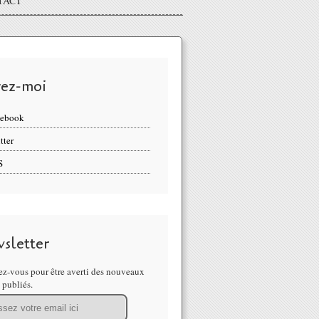
TACT
vez-moi
cebook
tter
S
sletter
z-vous pour être averti des nouveaux
s publiés.