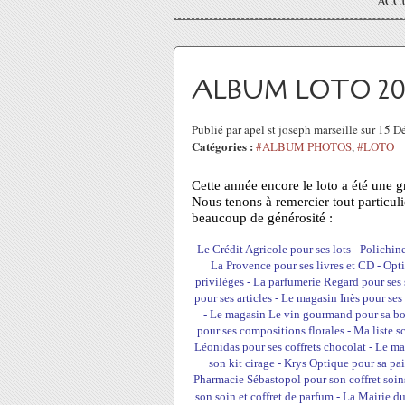
ACC
ALBUM LOTO 20
Publié par apel st joseph marseille sur 15
Catégories :
#ALBUM PHOTOS
,
#LOTO
Cette année encore le loto a été une g
Nous tenons à remercier tout particu
beaucoup de générosité :
Le Crédit Agricole pour ses lots - Polichine
La Provence pour ses livres et CD - Opti
privilèges - La parfumerie Regard pour ses 
pour ses articles - Le magasin Inès pour s
- Le magasin Le vin gourmand pour sa bou
pour ses compositions florales - Ma liste s
Léonidas pour ses coffrets chocolat - Le m
son kit cirage - Krys Optique pour sa pai
Pharmacie Sébastopol pour son coffret soins
son soin et coffret de parfum - La Mairie du