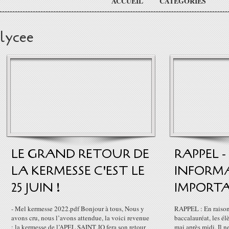
ACCUEIL
CATÉGORIES
lycee
LE GRAND RETOUR DE
RAPPEL -
LA KERMESSE C'EST LE
INFORM
25 JUIN !
IMPORT
- Mel kermesse 2022.pdf Bonjour à tous, Nous y
RAPPEL : En raison 
avons cru, nous l’avons attendue, la voici revenue
baccalauréat, les él
: la kermesse de l’APEL SAINT JO fera son retour
mai après midi. Il n