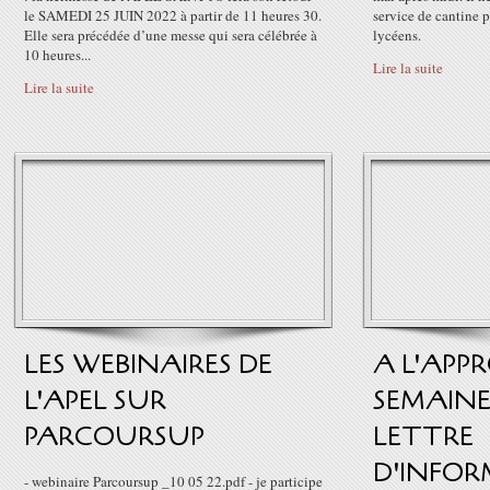
le SAMEDI 25 JUIN 2022 à partir de 11 heures 30.
service de cantine p
Elle sera précédée d’une messe qui sera célébrée à
lycéens.
10 heures...
Lire la suite
Lire la suite
LES WEBINAIRES DE
A L'APP
L'APEL SUR
SEMAINE
PARCOURSUP
LETTRE
D'INFO
- webinaire Parcoursup _10 05 22.pdf - je participe